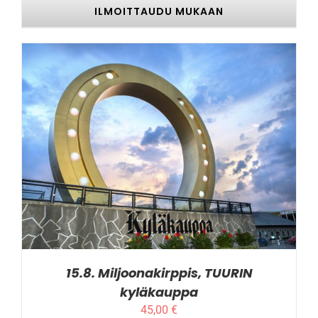
ILMOITTAUDU MUKAAN
TÄLLÄ
ILMOITTAUDU MUKAAN
/
LISÄTIEDOT
TUOTTEELLA
ON
USEAMPI
MUUNNELMA.
VOIT
TEHDÄ
VALINNAT
TUOTTEEN
SIVULLA.
15.8. Miljoonakirppis, TUURIN
kyläkauppa
45,00
€