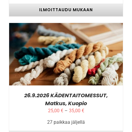
ILMOITTAUDU MUKAAN
TÄLLÄ
ILMOITTAUDU MUKAAN
/
LISÄTIEDOT
TUOTTEELLA
ON
USEAMPI
MUUNNELMA.
VOIT
TEHDÄ
VALINNAT
26.9.2026 KÄDENTAITOMESSUT,
TUOTTEEN
Matkus, Kuopio
SIVULLA.
Hintaluokka:
25,00
€
–
35,00
€
25,00 €
27 paikkaa jäljellä
-
35,00 €