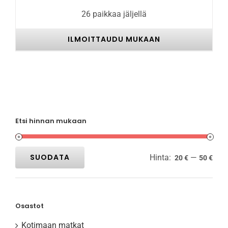
26 paikkaa jäljellä
ILMOITTAUDU MUKAAN
Etsi hinnan mukaan
SUODATA
Hinta:
—
20 €
50 €
Minimihinta
Maksimihinta
Osastot
Kotimaan matkat