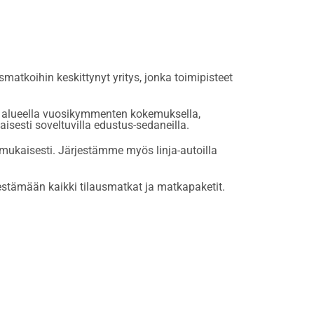
atkoihin keskittynyt yritys, jonka toimipisteet
oi alueella vuosikymmenten kokemuksella,
maisesti soveltuvilla edustus-sedaneilla.
n mukaisesti. Järjestämme myös linja-autoilla
estämään kaikki tilausmatkat ja matkapaketit.