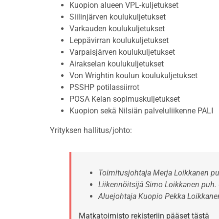
Kuopion alueen VPL-kuljetukset
Siilinjärven koulukuljetukset
Varkauden koulukuljetukset
Leppävirran koulukuljetukset
Varpaisjärven koulukuljetukset
Airakselan koulukuljetukset
Von Wrightin koulun koulukuljetukset
PSSHP potilassiirrot
POSA Kelan sopimuskuljetukset
Kuopion sekä Nilsiän palveluliikenne PALI
Yrityksen hallitus/johto:
Toimitusjohtaja Merja Loikkanen p
Liikennöitsijä Simo Loikkanen puh
Aluejohtaja Kuopio Pekka Loikkan
Matkatoimisto rekisteriin pääset tästä