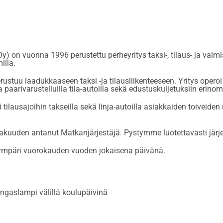
n vuonna 1996 perustettu perheyritys taksi-, tilaus- ja valmism
illa.
stuu laadukkaaseen taksi -ja tilausliikenteeseen. Yritys oper
ja paarivarustelluilla tila-autoilla sekä edustuskuljetuksiin erino
ilausajoihin takseilla sekä linja-autoilla asiakkaiden toiveide
vakuuden antanut Matkanjärjestäjä. Pystymme luotettavasti järj
la ympäri vuorokauden vuoden jokaisena päivänä.
gaslampi välillä koulupäivinä