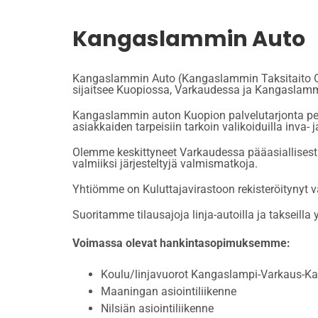
Kangaslammin Auto
Kangaslammin Auto (Kangaslammin Taksitaito Oy) o
sijaitsee Kuopiossa, Varkaudessa ja Kangaslamm
Kangaslammin auton Kuopion palvelutarjonta peru
asiakkaiden tarpeisiin tarkoin valikoiduilla inva- 
Olemme keskittyneet Varkaudessa pääasiallisesti t
valmiiksi järjesteltyjä valmismatkoja.
Yhtiömme on Kuluttajavirastoon rekisteröitynyt 
Suoritamme tilausajoja linja-autoilla ja takseil
Voimassa olevat hankintasopimuksemme:
Koulu/linjavuorot Kangaslampi-Varkaus-Kan
Maaningan asiointiliikenne
Nilsiän asiointiliikenne