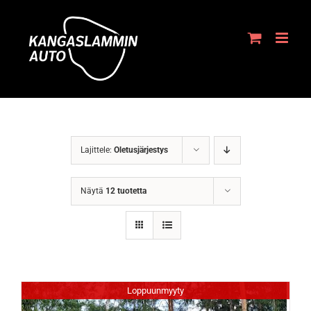
Skip
to
content
Lajittele:
Oletusjärjestys
Näytä
12 tuotetta
Loppuunmyyty