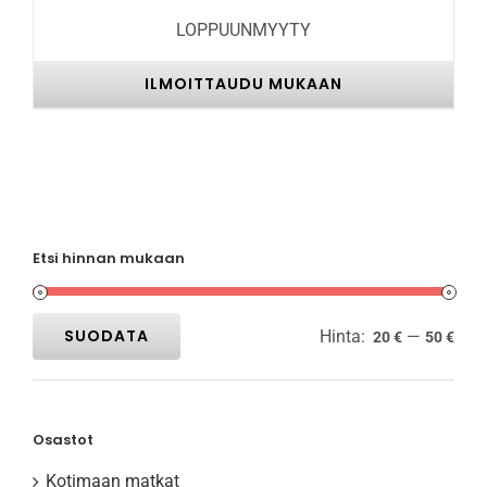
LOPPUUNMYYTY
ILMOITTAUDU MUKAAN
Etsi hinnan mukaan
SUODATA
Hinta:
—
20 €
50 €
Minimihinta
Maksimihinta
Osastot
Kotimaan matkat