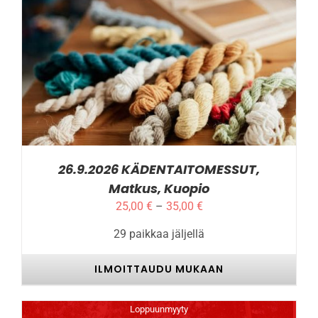
TÄLLÄ
ILMOITTAUDU MUKAAN
/
LISÄTIEDOT
TUOTTEELLA
ON
USEAMPI
MUUNNELMA.
VOIT
TEHDÄ
VALINNAT
26.9.2026 KÄDENTAITOMESSUT,
TUOTTEEN
Matkus, Kuopio
SIVULLA.
Hintaluokka:
25,00
€
–
35,00
€
25,00 €
29 paikkaa jäljellä
-
35,00 €
ILMOITTAUDU MUKAAN
Loppuunmyyty