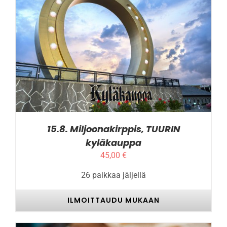
TÄLLÄ
ILMOITTAUDU MUKAAN
/
LISÄTIEDOT
TUOTTEELLA
ON
USEAMPI
MUUNNELMA.
VOIT
TEHDÄ
VALINNAT
TUOTTEEN
SIVULLA.
15.8. Miljoonakirppis, TUURIN
kyläkauppa
45,00
€
26 paikkaa jäljellä
ILMOITTAUDU MUKAAN