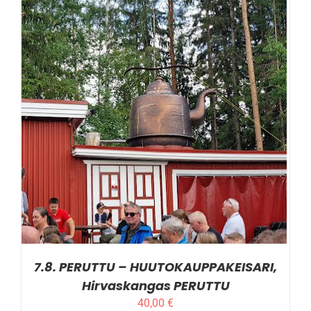
LISÄTIEDOT
7.8. PERUTTU – HUUTOKAUPPAKEISARI,
Hirvaskangas PERUTTU
40,00
€