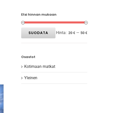
Etsi hinnan mukaan
SUODATA
Hinta:
—
20 €
50 €
Minimihinta
Maksimihinta
Osastot
Kotimaan matkat
Yleinen
EELLA