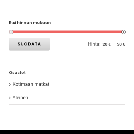
Etsi hinnan mukaan
SUODATA
Hinta:
—
20 €
50 €
Minimihinta
Maksimihinta
Osastot
Kotimaan matkat
Yleinen