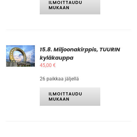
TEHDÄ
ILMOITTAUDU
VALINNAT
MUKAAN
TUOTTEEN
SIVULLA.
15.8. Miljoonakirppis, TUURIN
ILMOITTAUDU
MUKAAN
kyläkauppa
TÄLLÄ
/
45,00
€
TUOTTEELLA
LISÄTIEDOT
ON
USEAMPI
26 paikkaa jäljellä
MUUNNELMA.
VOIT
ILMOITTAUDU
TEHDÄ
MUKAAN
VALINNAT
TUOTTEEN
SIVULLA.