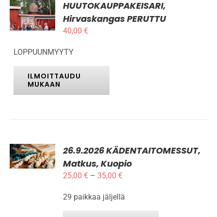
HUUTOKAUPPAKEISARI,
LISÄTIEDOT
Hirvaskangas PERUTTU
40,00
€
LOPPUUNMYYTY
ILMOITTAUDU
MUKAAN
ILMOITTAUDU
26.9.2026 KÄDENTAITOMESSUT,
MUKAAN
TÄLLÄ
Matkus, Kuopio
/
TUOTTEELLA
LISÄTIEDOT
Hintaluokka:
25,00
€
–
35,00
€
ON
25,00 €
USEAMPI
29 paikkaa jäljellä
-
MUUNNELMA.
VOIT
35,00 €