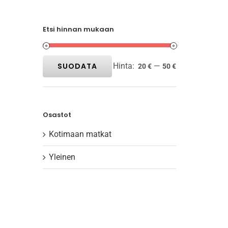
Etsi hinnan mukaan
SUODATA
Hinta:
—
20 €
50 €
Minimihinta
Maksimihinta
Osastot
Kotimaan matkat
Yleinen