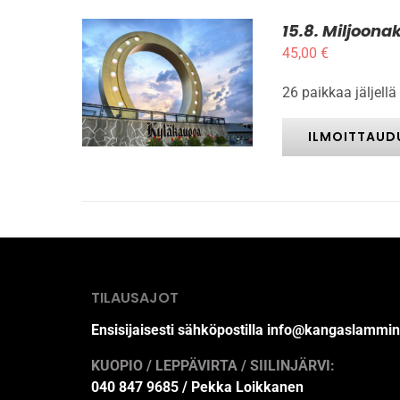
15.8. Miljoona
45,00
€
ILMOITTAUDU MUKAAN
26 paikkaa jäljellä
TÄLLÄ
/
LISÄTIEDOT
TUOTTEELLA
ON
ILMOITTAUD
USEAMPI
MUUNNELMA.
VOIT
TEHDÄ
VALINNAT
TUOTTEEN
SIVULLA.
TILAUSAJOT
Ensisijaisesti sähköpostilla info@kangaslammin
KUOPIO / LEPPÄVIRTA / SIILINJÄRVI:
040 847 9685 / Pekka Loikkanen