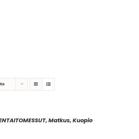
tta
DENTAITOMESSUT, Matkus, Kuopio
intaluokka:
5,00 €