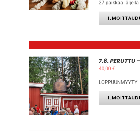
27 paikkaa jäljellä
TUOTTEELLA
-
ON
3
USEAMPI
ILMOITTAUD
MUUNNELMA.
VOIT
TEHDÄ
VALINNAT
TUOTTEEN
SIVULLA.
7.8. PERUTTU
40,00
€
LOPPUUNMYYTY
LISÄTIEDOT
ILMOITTAUD