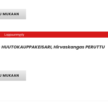
5,00 €
U MUKAAN
Loppuunmyyty
 – HUUTOKAUPPAKEISARI, Hirvaskangas PERUTTU
U MUKAAN