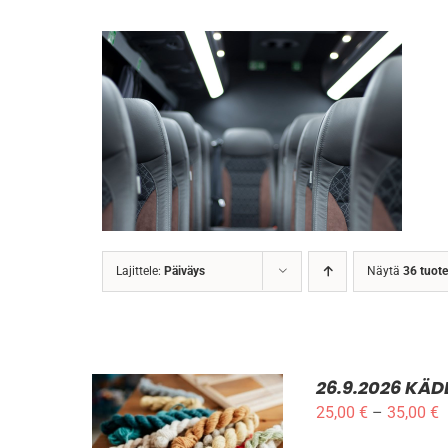
Lajittele:
Päiväys
Näytä
36 tuote
26.9.2026 KÄ
H
25,00
€
–
35,00
€
ILMOITTAUDU MUKAAN
2
TÄLLÄ
/
LISÄTIEDOT