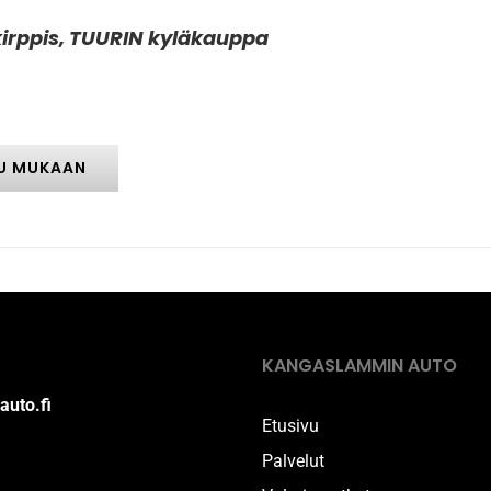
kirppis, TUURIN kyläkauppa
U MUKAAN
KANGASLAMMIN AUTO
auto.fi
Etusivu
Palvelut