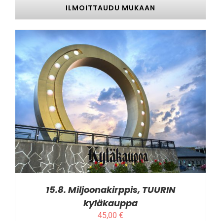
ILMOITTAUDU MUKAAN
TÄLLÄ
ILMOITTAUDU MUKAAN
/
LISÄTIEDOT
TUOTTEELLA
ON
USEAMPI
MUUNNELMA.
VOIT
TEHDÄ
VALINNAT
TUOTTEEN
SIVULLA.
15.8. Miljoonakirppis, TUURIN
kyläkauppa
45,00
€