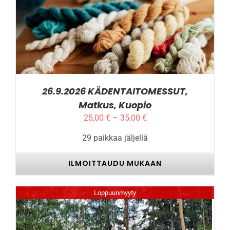
TÄLLÄ
ILMOITTAUDU MUKAAN
/
LISÄTIEDOT
TUOTTEELLA
ON
USEAMPI
MUUNNELMA.
VOIT
TEHDÄ
VALINNAT
26.9.2026 KÄDENTAITOMESSUT,
TUOTTEEN
Matkus, Kuopio
SIVULLA.
Hintaluokka:
25,00
€
–
35,00
€
25,00 €
29 paikkaa jäljellä
-
35,00 €
ILMOITTAUDU MUKAAN
Loppuunmyyty