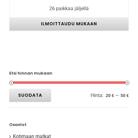
26 paikkaa jäljellä
ILMOITTAUDU MUKAAN
Etsi hinnan mukaan
SUODATA
Hinta:
—
20 €
50 €
Minimihinta
Maksimihinta
Osastot
Kotimaan matkat