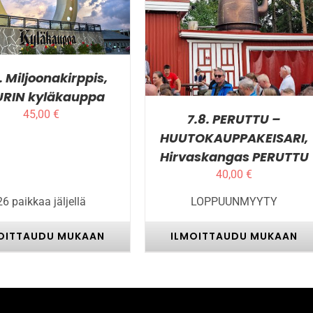
ON
LISÄTIEDOT
USEAMPI
MUUNNELMA.
VOIT
TEHDÄ
VALINNAT
. Miljoonakirppis,
TUOTTEEN
RIN kyläkauppa
SIVULLA.
45,00
€
7.8. PERUTTU –
HUUTOKAUPPAKEISARI,
Hirvaskangas PERUTTU
40,00
€
26 paikkaa jäljellä
LOPPUUNMYYTY
OITTAUDU MUKAAN
ILMOITTAUDU MUKAAN