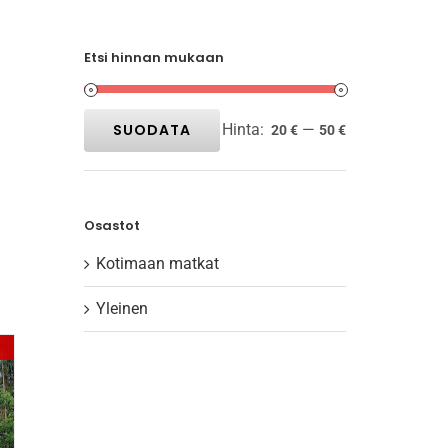
Etsi hinnan mukaan
SUODATA
Hinta:
—
20 €
50 €
Minimihinta
Maksimihinta
Osastot
Kotimaan matkat
Yleinen