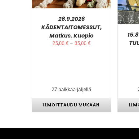
USEAMPI
MUUNNELMA.
VOIT
26.9.2026
TEHDÄ
VALINNAT
KÄDENTAITOMESSUT,
TUOTTEEN
15.8
Matkus, Kuopio
SIVULLA.
TUU
Hintaluokka:
25,00
€
–
35,00
€
25,00 €
-
35,00 €
27 paikkaa jäljellä
ILMOITTAUDU MUKAAN
ILM