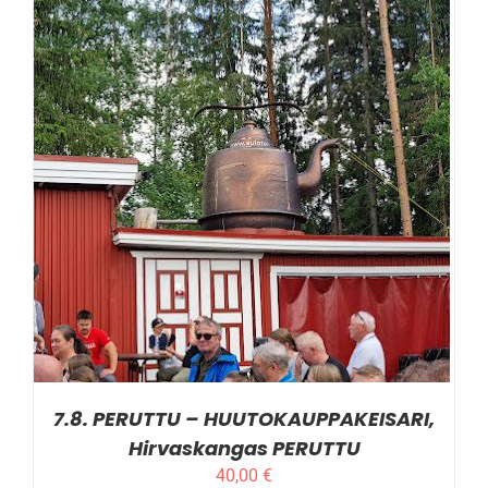
LISÄTIEDOT
7.8. PERUTTU – HUUTOKAUPPAKEISARI,
Hirvaskangas PERUTTU
40,00
€