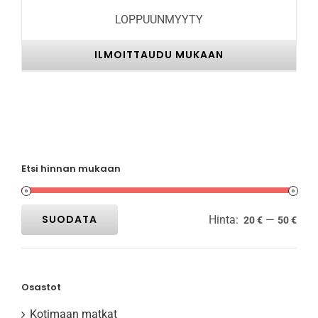
LOPPUUNMYYTY
ILMOITTAUDU MUKAAN
Etsi hinnan mukaan
SUODATA
Hinta:
—
20 €
50 €
Minimihinta
Maksimihinta
Osastot
Kotimaan matkat