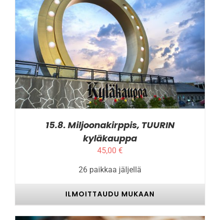
TÄLLÄ
ILMOITTAUDU MUKAAN
/
LISÄTIEDOT
TUOTTEELLA
ON
USEAMPI
MUUNNELMA.
VOIT
TEHDÄ
VALINNAT
TUOTTEEN
SIVULLA.
15.8. Miljoonakirppis, TUURIN
kyläkauppa
45,00
€
26 paikkaa jäljellä
ILMOITTAUDU MUKAAN