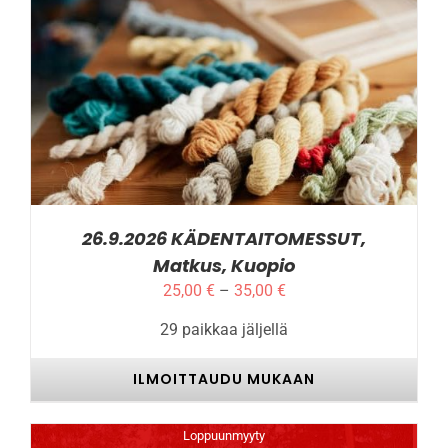
TÄLLÄ
ILMOITTAUDU MUKAAN
/
LISÄTIEDOT
TUOTTEELLA
ON
USEAMPI
MUUNNELMA.
VOIT
TEHDÄ
VALINNAT
26.9.2026 KÄDENTAITOMESSUT,
TUOTTEEN
Matkus, Kuopio
SIVULLA.
Hintaluokka:
25,00
€
–
35,00
€
25,00 €
29 paikkaa jäljellä
-
35,00 €
ILMOITTAUDU MUKAAN
Loppuunmyyty