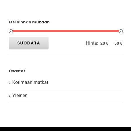
Etsi hinnan mukaan
SUODATA
Hinta:
—
20 €
50 €
Minimihinta
Maksimihinta
Osastot
Kotimaan matkat
Yleinen