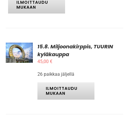
ILMOITTAUDU
MUKAAN
15.8. Miljoonakirppis, TUURIN
ILMOITTAUDU
MUKAAN
kyläkauppa
TÄLLÄ
/
45,00
€
TUOTTEELLA
LISÄTIEDOT
ON
USEAMPI
26 paikkaa jäljellä
MUUNNELMA.
VOIT
ILMOITTAUDU
TEHDÄ
MUKAAN
VALINNAT
TUOTTEEN
SIVULLA.