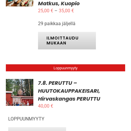
TÄLLÄ
Matkus, Kuopio
/
TUOTTEELLA
LISÄTIEDOT
Hintaluokka:
25,00
€
–
35,00
€
ON
25,00 €
USEAMPI
29 paikkaa jäljellä
-
MUUNNELMA.
VOIT
35,00 €
TEHDÄ
ILMOITTAUDU
VALINNAT
MUKAAN
TUOTTEEN
SIVULLA.
Loppuunmyyty
7.8. PERUTTU –
HUUTOKAUPPAKEISARI,
LISÄTIEDOT
Hirvaskangas PERUTTU
40,00
€
LOPPUUNMYYTY