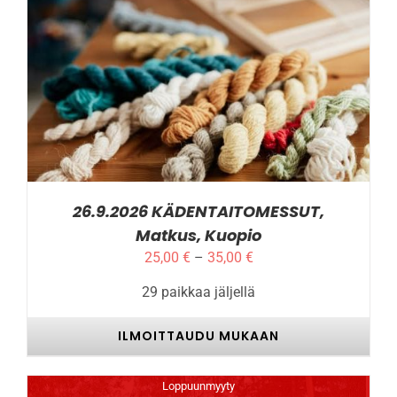
TÄLLÄ
ILMOITTAUDU MUKAAN
/
LISÄTIEDOT
TUOTTEELLA
ON
USEAMPI
MUUNNELMA.
VOIT
TEHDÄ
VALINNAT
26.9.2026 KÄDENTAITOMESSUT,
TUOTTEEN
Matkus, Kuopio
SIVULLA.
Hintaluokka:
25,00
€
–
35,00
€
25,00 €
29 paikkaa jäljellä
-
35,00 €
ILMOITTAUDU MUKAAN
Loppuunmyyty