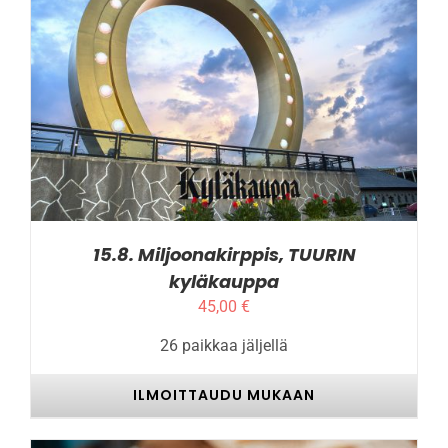
TÄLLÄ
ILMOITTAUDU MUKAAN
/
LISÄTIEDOT
TUOTTEELLA
ON
USEAMPI
MUUNNELMA.
VOIT
TEHDÄ
VALINNAT
TUOTTEEN
SIVULLA.
15.8. Miljoonakirppis, TUURIN
kyläkauppa
45,00
€
26 paikkaa jäljellä
ILMOITTAUDU MUKAAN