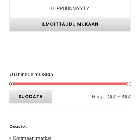
LOPPUUNMYYTY
ILMOITTAUDU MUKAAN
Etsi hinnan mukaan
SUODATA
Hinta:
—
20 €
50 €
Minimihinta
Maksimihinta
Osastot
Kotimaan matkat