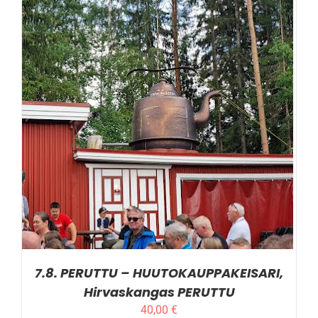
LISÄTIEDOT
7.8. PERUTTU – HUUTOKAUPPAKEISARI,
Hirvaskangas PERUTTU
40,00
€