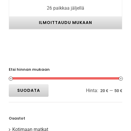
26 paikkaa jäljellä
ILMOITTAUDU MUKAAN
Etsi hinnan mukaan
SUODATA
Hinta:
—
20 €
50 €
Minimihinta
Maksimihinta
Osastot
Kotimaan matkat