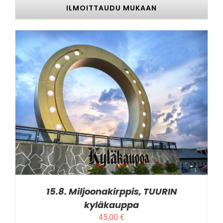
ILMOITTAUDU MUKAAN
TÄLLÄ
ILMOITTAUDU MUKAAN
/
LISÄTIEDOT
TUOTTEELLA
ON
USEAMPI
MUUNNELMA.
VOIT
TEHDÄ
VALINNAT
TUOTTEEN
SIVULLA.
15.8. Miljoonakirppis, TUURIN
kyläkauppa
45,00
€