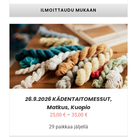
ILMOITTAUDU MUKAAN
TÄLLÄ
ILMOITTAUDU MUKAAN
/
LISÄTIEDOT
TUOTTEELLA
ON
USEAMPI
MUUNNELMA.
VOIT
TEHDÄ
VALINNAT
26.9.2026 KÄDENTAITOMESSUT,
TUOTTEEN
Matkus, Kuopio
SIVULLA.
Hintaluokka:
25,00
€
–
35,00
€
25,00 €
29 paikkaa jäljellä
-
35,00 €