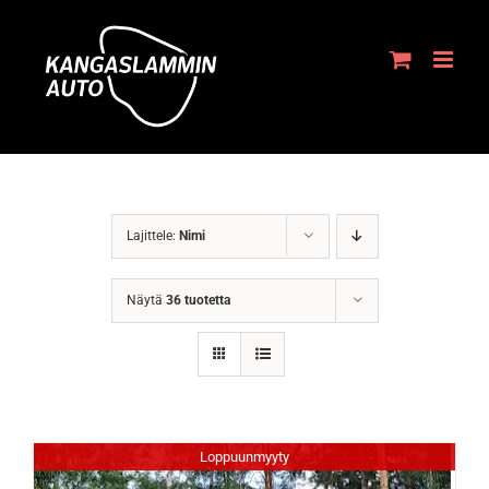
Skip
to
content
Lajittele:
Nimi
Näytä
36 tuotetta
Loppuunmyyty