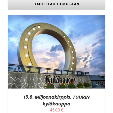
ILMOITTAUDU MUKAAN
TÄLLÄ
ILMOITTAUDU MUKAAN
/
LISÄTIEDOT
TUOTTEELLA
ON
USEAMPI
MUUNNELMA.
VOIT
TEHDÄ
VALINNAT
TUOTTEEN
SIVULLA.
15.8. Miljoonakirppis, TUURIN
kyläkauppa
45,00
€