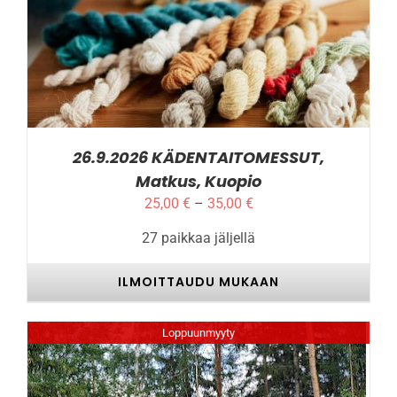
TÄLLÄ
ILMOITTAUDU MUKAAN
/
LISÄTIEDOT
TUOTTEELLA
ON
USEAMPI
MUUNNELMA.
VOIT
TEHDÄ
VALINNAT
26.9.2026 KÄDENTAITOMESSUT,
TUOTTEEN
Matkus, Kuopio
SIVULLA.
Hintaluokka:
25,00
€
–
35,00
€
25,00 €
27 paikkaa jäljellä
-
35,00 €
ILMOITTAUDU MUKAAN
Loppuunmyyty