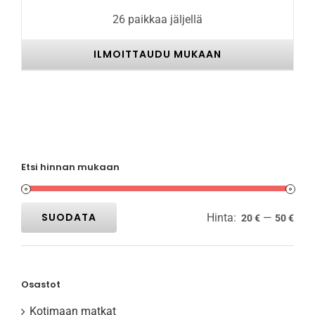
26 paikkaa jäljellä
ILMOITTAUDU MUKAAN
Etsi hinnan mukaan
SUODATA
Hinta:
—
20 €
50 €
Minimihinta
Maksimihinta
Osastot
Kotimaan matkat