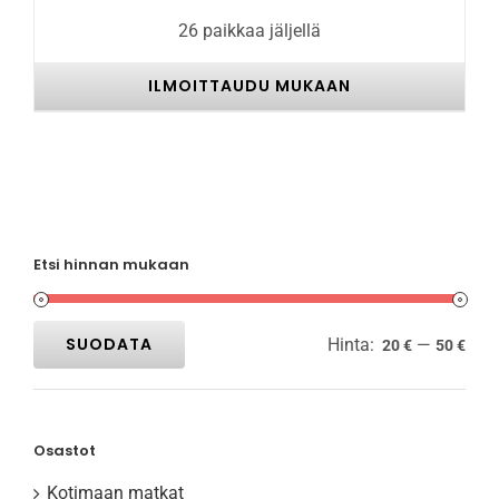
26 paikkaa jäljellä
ILMOITTAUDU MUKAAN
Etsi hinnan mukaan
SUODATA
Hinta:
—
20 €
50 €
Minimihinta
Maksimihinta
Osastot
Kotimaan matkat