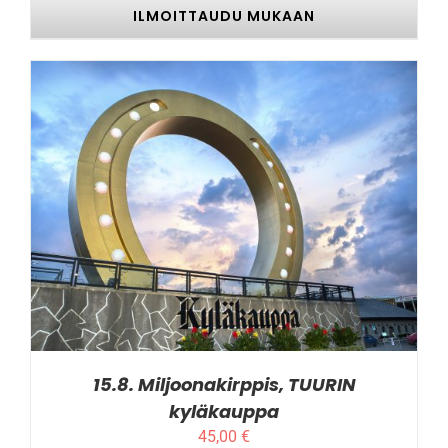
ILMOITTAUDU MUKAAN
TÄLLÄ
ILMOITTAUDU MUKAAN
/
LISÄTIEDOT
TUOTTEELLA
ON
USEAMPI
MUUNNELMA.
VOIT
TEHDÄ
VALINNAT
TUOTTEEN
SIVULLA.
15.8. Miljoonakirppis, TUURIN
kyläkauppa
45,00
€