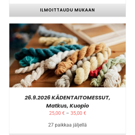
ILMOITTAUDU MUKAAN
TÄLLÄ
ILMOITTAUDU MUKAAN
/
LISÄTIEDOT
TUOTTEELLA
ON
USEAMPI
MUUNNELMA.
VOIT
TEHDÄ
VALINNAT
26.9.2026 KÄDENTAITOMESSUT,
TUOTTEEN
Matkus, Kuopio
SIVULLA.
Hintaluokka:
25,00
€
–
35,00
€
25,00 €
27 paikkaa jäljellä
-
35,00 €